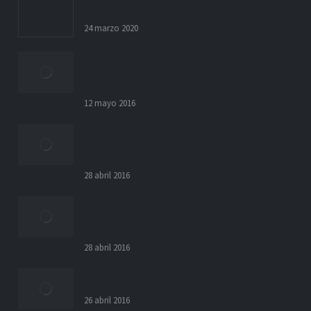
¡Hola, mundo!
24 marzo 2020
Yoga may improve quality of life for
people with asthma
12 mayo 2016
Heart disease risk higher among shift
workers
28 abril 2016
Morning flu shot might be more effective
than afternoon
28 abril 2016
Childhood obesity is still rising
26 abril 2016