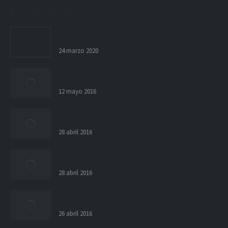
Recent Articles
¡Hola, mundo!
24 marzo 2020
Yoga may improve quality of life for people with asthma
12 mayo 2016
Heart disease risk higher among shift workers
28 abril 2016
Morning flu shot might be more effective than afternoon
28 abril 2016
Childhood obesity is still rising
26 abril 2016