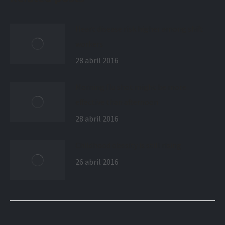
Heart disease risk higher among shift
workers
28 abril 2016
Morning flu shot might be more
effective than afternoon
28 abril 2016
Childhood obesity is still rising
26 abril 2016