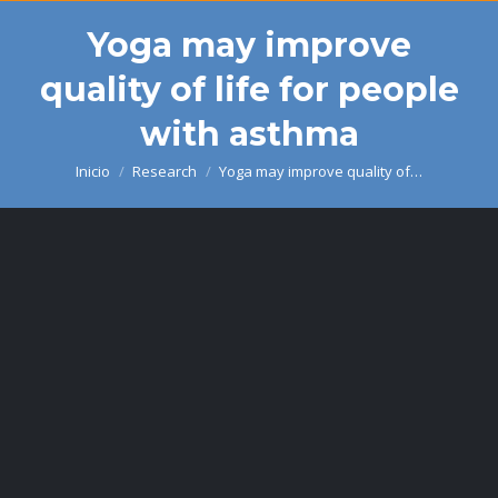
Yoga may improve
quality of life for people
with asthma
Inicio
Research
Yoga may improve quality of…
Estás aquí: