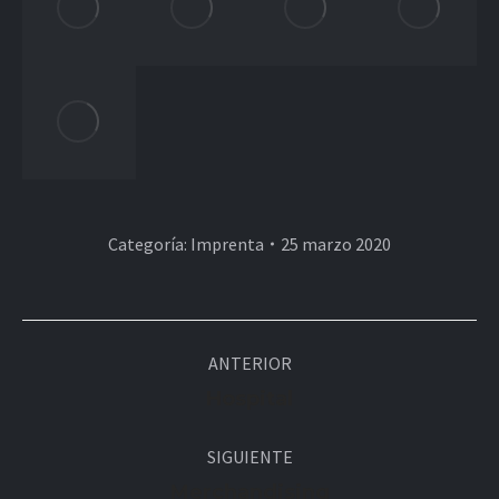
Categoría:
Imprenta
25 marzo 2020
Navegación
ANTERIOR
entre
Álbum
Hospital
álbumes
anterior:
SIGUIENTE
Álbum
Merchandising