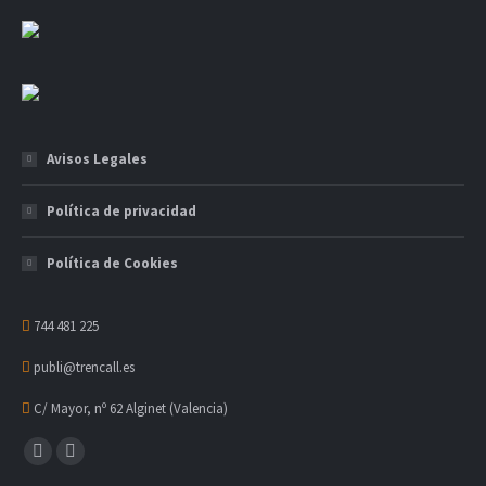
Avisos Legales
Política de privacidad
Política de Cookies
744 481 225
publi@trencall.es
C/ Mayor, nº 62 Alginet (Valencia)
Encuéntranos en:
Facebook
Instagram