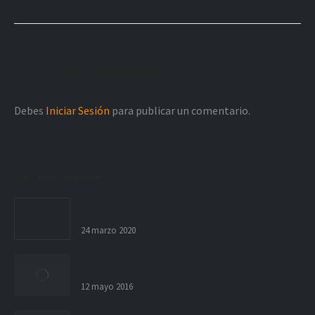
siguiente:
Deja una respuesta
Debes
Iniciar Sesión
para publicar un comentario.
Recent Articles
¡Hola, mundo!
24 marzo 2020
Yoga may improve quality of life for people with asthma
12 mayo 2016