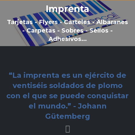
Imprenta
Tarjetas - Flyers - Carteles - Albaranes
- Carpetas - Sobres - Sellos -
Adhesivos...
“La imprenta es un ejército de
ventiséis soldados de plomo
con el que se puede conquistar
el mundo.” - Johann
Gütemberg