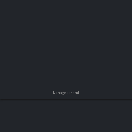
Rotulación vehículos
Rotulación Vehículos
Por
arenesweb
29 marzo 2020
Deja un comentario
Manage consent