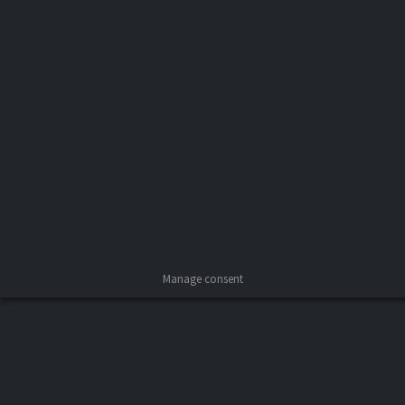
Rotulación Eventos
Rotulación Eventos
Por
arenesweb
29 marzo 2020
Deja un comentario
Manage consent