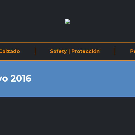
Calzado
Safety | Protección
P
o 2016